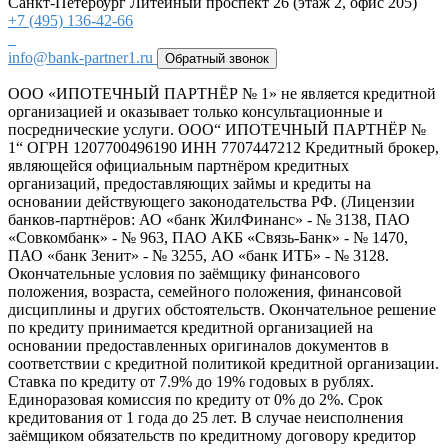
Санкт-Петербург
Литейный проспект 26 (этаж 2, офис 205)
+7 (495) 136-42-66
info@bank-partner1.ru
Обратный звонок
ООО «ИПОТЕЧНЫЙ ПАРТНЁР № 1» не является кредитной
организацией и оказывает только консультационные и
посреднические услуги. ООО“ ИПОТЕЧНЫЙ ПАРТНЁР №
1“ ОГРН 1207700496190 ИНН 7707447212 Кредитный брокер,
являющейся официальным партнёром кредитных
организаций, предоставляющих займы и кредиты на
основании действующего законодательства РФ. (Лицензии
банков‑партнёров: АО «банк ЖилФинанс» - № 3138, ПАО
«Совкомбанк» - № 963, ПАО АКБ «Связь-Банк» - № 1470,
ПАО «банк Зенит» - № 3255, АО «банк ИТБ» - № 3128.
Окончательные условия по заёмщику финансового
положения, возраста, семейного положения, финансовой
дисциплины и других обстоятельств. Окончательное решение
по кредиту принимается кредитной организацией на
основании предоставленных оригиналов документов в
соответствии с кредитной политикой кредитной организации.
Ставка по кредиту от 7.9% до 19% годовых в рублях.
Единоразовая комиссия по кредиту от 0% до 2%. Срок
кредитования от 1 года до 25 лет. В случае неисполнения
заёмщиком обязательств по кредитному договору кредитор