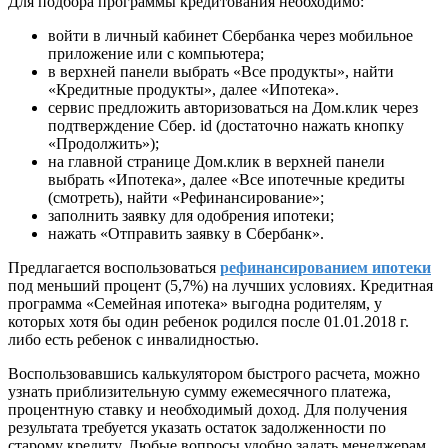
Для подбора программы кредитования необходимо:
войти в личный кабинет Сбербанка через мобильное
приложение или с компьютера;
в верхней панели выбрать «Все продукты», найти
«Кредитные продукты», далее «Ипотека».
сервис предложить авторизоваться на Дом.клик через
подтверждение Сбер. id (достаточно нажать кнопку
«Продолжить»);
на главной странице Дом.клик в верхней панели
выбрать «Ипотека», далее «Все ипотечные кредиты
(смотреть), найти «Рефинансирование»;
заполнить заявку для одобрения ипотеки;
нажать «Отправить заявку в Сбербанк».
Предлагается воспользоваться
рефинансированием ипотеки
под меньший процент (5,7%) на лучших условиях. Кредитная
программа «Семейная ипотека» выгодна родителям, у
которых хотя бы один ребенок родился после 01.01.2018 г.
либо есть ребенок с инвалидностью.
Воспользовавшись калькулятором быстрого расчета, можно
узнать приблизительную сумму ежемесячного платежа,
процентную ставку и необходимый доход. Для получения
результата требуется указать остаток задолженности по
старому кредиту. Любые вопросы удобно задать менеджерам