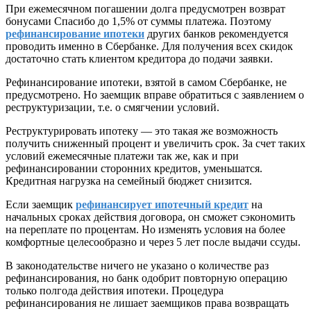
При ежемесячном погашении долга предусмотрен возврат
бонусами Спасибо до 1,5% от суммы платежа. Поэтому
рефинансирование ипотеки
других банков рекомендуется
проводить именно в Сбербанке. Для получения всех скидок
достаточно стать клиентом кредитора до подачи заявки.
Рефинансирование ипотеки, взятой в самом Сбербанке, не
предусмотрено. Но заемщик вправе обратиться с заявлением о
реструктуризации, т.е. о смягчении условий.
Реструктурировать ипотеку — это такая же возможность
получить сниженный процент и увеличить срок. За счет таких
условий ежемесячные платежи так же, как и при
рефинансировании сторонних кредитов, уменьшатся.
Кредитная нагрузка на семейный бюджет снизится.
Если заемщик
рефинансирует ипотечный кредит
на
начальных сроках действия договора, он сможет сэкономить
на переплате по процентам. Но изменять условия на более
комфортные целесообразно и через 5 лет после выдачи ссуды.
В законодательстве ничего не указано о количестве раз
рефинансирования, но банк одобрит повторную операцию
только полгода действия ипотеки. Процедура
рефинансирования не лишает заемщиков права возвращать