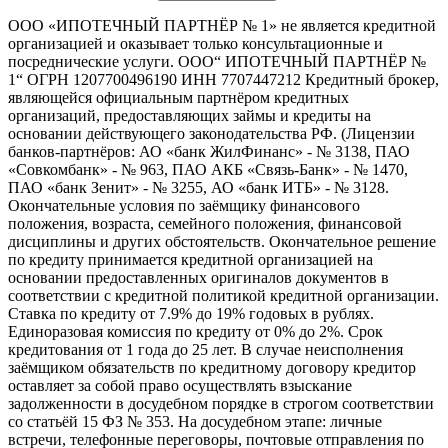
ООО «ИПОТЕЧНЫЙ ПАРТНЁР № 1» не является кредитной
организацией и оказывает только консультационные и
посреднические услуги. ООО“ ИПОТЕЧНЫЙ ПАРТНЁР №
1“ ОГРН 1207700496190 ИНН 7707447212 Кредитный брокер,
являющейся официальным партнёром кредитных
организаций, предоставляющих займы и кредиты на
основании действующего законодательства РФ. (Лицензии
банков‑партнёров: АО «банк ЖилФинанс» - № 3138, ПАО
«Совкомбанк» - № 963, ПАО АКБ «Связь-Банк» - № 1470,
ПАО «банк Зенит» - № 3255, АО «банк ИТБ» - № 3128.
Окончательные условия по заёмщику финансового
положения, возраста, семейного положения, финансовой
дисциплины и других обстоятельств. Окончательное решение
по кредиту принимается кредитной организацией на
основании предоставленных оригиналов документов в
соответствии с кредитной политикой кредитной организации.
Ставка по кредиту от 7.9% до 19% годовых в рублях.
Единоразовая комиссия по кредиту от 0% до 2%. Срок
кредитования от 1 года до 25 лет. В случае неисполнения
заёмщиком обязательств по кредитному договору кредитор
оставляет за собой право осуществлять взыскание
задолженности в досудебном порядке в строгом соответствии
со статьёй 15 ФЗ № 353. На досудебном этапе: личные
встречи, телефонные переговоры, почтовые отправления по